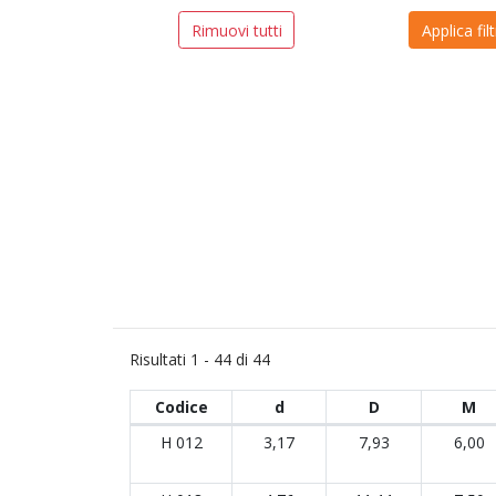
Risultati
1 - 44 di 44
Codice
d
D
M
Lista dei risultati
H 012
3,17
7,93
6,00