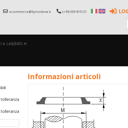
LO
ecommerce@fpmodena.it
(+39) 059 815121
I A LABBRO H
Informazioni articoli
bili
 tolleranza
 tolleranza