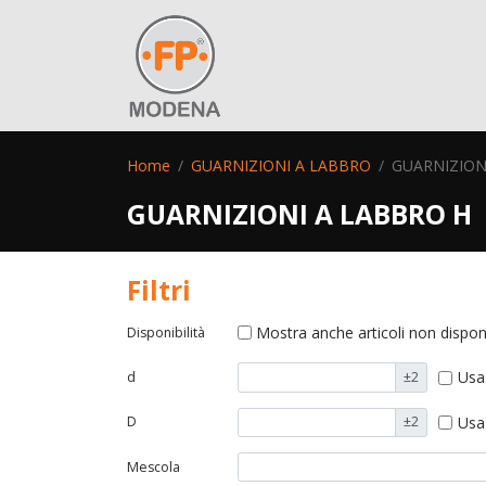
Home
GUARNIZIONI A LABBRO
GUARNIZION
GUARNIZIONI A LABBRO H
Filtri
Mostra anche articoli non disponi
Disponibilità
Usa
d
±2
Usa
D
±2
Mescola