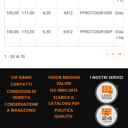
100,00
111,00
4,20
4412
FPROTOIGR1000
Double
100,00
115,50
6,30
6412
FPROTOIGR100P
Double
/ Hea
1
1 - 50 di 70
CHI SIAMO
VISION MISSION
I NOSTRI SERVIZI
VALORI
CONTATTI
ISO 9001/2015
CONDIZIONI DI
VENDITA
SCARICA IL
CATALOGO PDF
CONSERVAZIONE
A MAGAZZINO
POLITICA
QUALITA'