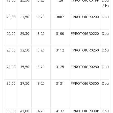
18,00
25,50
3,20
128
FPROTOIGR018P
Double
/ Hea
20,00
27,50
3,20
3087
FPROTOIGR0200
Double
22,00
29,50
3,20
3100
FPROTOIGR0220
Double
25,00
32,50
3,20
3112
FPROTOIGR0250
Double
28,00
35,50
3,20
3125
FPROTOIGR0280
Double
30,00
37,50
3,20
3131
FPROTOIGR0300
Double
30,00
41,00
4,20
4137
FPROTOIGR030P
Double