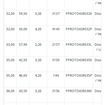
/ Hea
32,00
39,50
3,20
3137
FPROTOIGR0320
Double
32,00
43,00
4,20
4143
FPROTOIGR032P
Double
/ Hea
33,00
37,90
2,20
2137
FPROTOIGR033L
Double
/ Lig
35,00
42,50
3,20
3150
FPROTOIGR0350
Double
35,00
46,00
4,20
144
FPROTOIGR035P
Double
/ Hea
36,00
43,50
3,20
3156
FPROTOIGR0360
Double