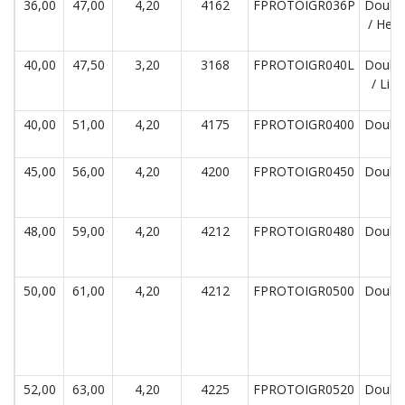
36,00
47,00
4,20
4162
FPROTOIGR036P
Double
/ Hea
40,00
47,50
3,20
3168
FPROTOIGR040L
Double
/ Lig
40,00
51,00
4,20
4175
FPROTOIGR0400
Double
45,00
56,00
4,20
4200
FPROTOIGR0450
Double
48,00
59,00
4,20
4212
FPROTOIGR0480
Double
50,00
61,00
4,20
4212
FPROTOIGR0500
Double
52,00
63,00
4,20
4225
FPROTOIGR0520
Double