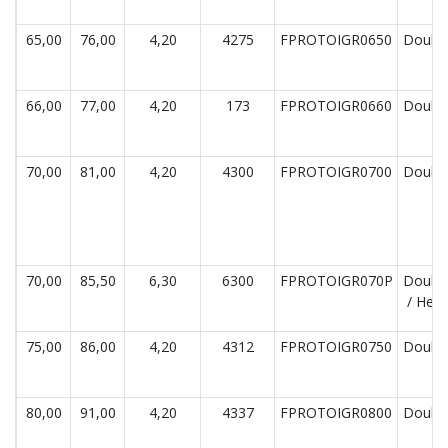
65,00
76,00
4,20
4275
FPROTOIGR0650
Double
66,00
77,00
4,20
173
FPROTOIGR0660
Double
70,00
81,00
4,20
4300
FPROTOIGR0700
Double
70,00
85,50
6,30
6300
FPROTOIGR070P
Double
/ Hea
75,00
86,00
4,20
4312
FPROTOIGR0750
Double
80,00
91,00
4,20
4337
FPROTOIGR0800
Double