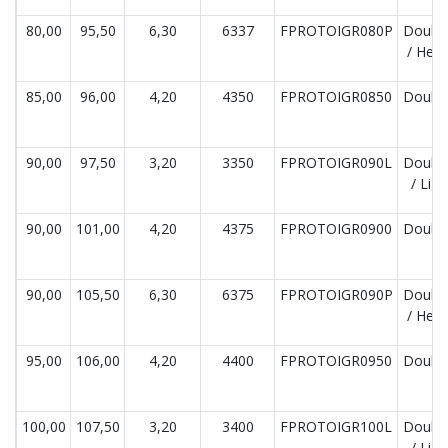
80,00
95,50
6,30
6337
FPROTOIGR080P
Double
/ Hea
85,00
96,00
4,20
4350
FPROTOIGR0850
Double
90,00
97,50
3,20
3350
FPROTOIGR090L
Double
/ Lig
90,00
101,00
4,20
4375
FPROTOIGR0900
Double
90,00
105,50
6,30
6375
FPROTOIGR090P
Double
/ Hea
95,00
106,00
4,20
4400
FPROTOIGR0950
Double
100,00
107,50
3,20
3400
FPROTOIGR100L
Double
/ Lig