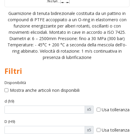
Guarnizione di tenuta bidirezionale costituita da un pattino in
compound di PTFE accoppiato a un O-ring in elastomero con
funzione energizzante per alberi rotanti, oscillanti o con
movimenti elicoidali. Montato in cave in accordo a ISO 7425.
Diametri ø: 6 – 2500mm Pressione: fino a 30 MPa (300 bar)
Temperature: - 45°C + 200 °C a seconda della mescola dell'o-
ring abbinato. Velocità di rotazione: 1 m/s continuativa in
presenza di lubrificazione
Filtri
Disponibilità
Mostra anche articoli non disponibili
d (h9)
Usa tolleranza
±5
D (H9)
Usa tolleranza
±5