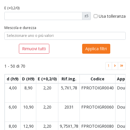
E (+0,2/0)
Usa tolleranza
±5
Mescola e durezza
1 - 50 di 70
1
Lista dei risultati
d (h9)
D (H9)
E (+0,2/0)
Rif.Ing.
Codice
Appli
4,00
8,90
2,20
5,7X1,78
FPROTOIGR0040
Double
6,00
10,90
2,20
2031
FPROTOIGR0060
Double
8,00
12,90
2,20
9,75X1,78
FPROTOIGR0080
Double