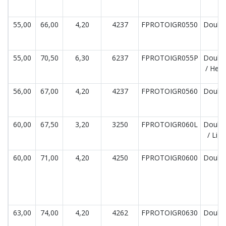
55,00
66,00
4,20
4237
FPROTOIGR0550
Double
55,00
70,50
6,30
6237
FPROTOIGR055P
Double
/ Hea
56,00
67,00
4,20
4237
FPROTOIGR0560
Double
60,00
67,50
3,20
3250
FPROTOIGR060L
Double
/ Lig
60,00
71,00
4,20
4250
FPROTOIGR0600
Double
63,00
74,00
4,20
4262
FPROTOIGR0630
Double